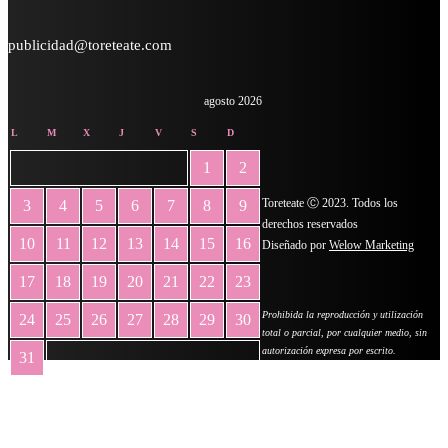
publicidad@toreteate.com
agosto 2026
L
M
X
J
V
S
D
1
2
Toreteate Ⓒ 2023. Todos los
3
4
5
6
7
8
9
derechos reservados
10
11
12
13
14
15
16
Diseñado por
Welow Marketing
17
18
19
20
21
22
23
Prohibida la reproducción y utilización
24
25
26
27
28
29
30
total o parcial, por cualquier medio, sin
autorización expresa por escrito.
31
« May