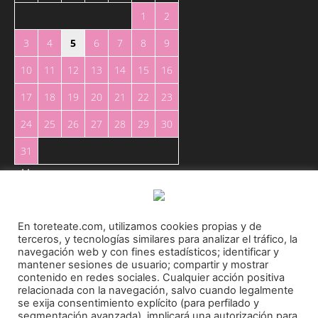
1
2
3
4
5
6
7
8
9
10
11
12
13
14
15
16
17
18
19
20
21
22
23
24
25
26
27
28
29
30
31
« May
En toreteate.com, utilizamos cookies propias y de
terceros, y tecnologías similares para analizar el tráfico, la
navegación web y con fines estadísticos; identificar y
mantener sesiones de usuario; compartir y mostrar
Toreteate Ⓒ 2023. Todos los derechos reservados
contenido en redes sociales. Cualquier acción positiva
relacionada con la navegación, salvo cuando legalmente
Diseñado por
Welow Marketing
se exija consentimiento explícito (para perfilado y
segmentación avanzada), implicará una autorización para