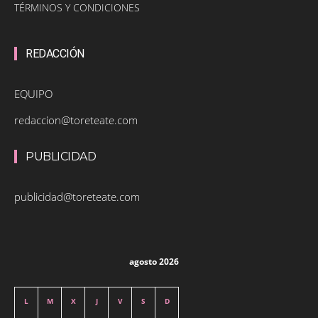
TÉRMINOS Y CONDICIONES
REDACCIÓN
EQUIPO
redaccion@toreteate.com
PUBLICIDAD
publicidad@toreteate.com
agosto 2026
L
M
X
J
V
S
D