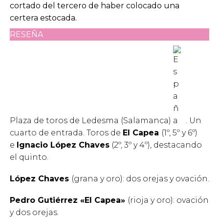
cortado del tercero de haber colocado una
certera estocada.
RESEÑA
Plaza de toros de Ledesma (Salamanca)
.
Un
cuarto de entrada.
Toros de
El Capea
(1º, 5º y 6º)
e
Ignacio López Chaves
(2º, 3º y 4º), destacando
el quinto.
López Chaves
(grana y oro): dos orejas y ovación.
Pedro Gutiérrez «El Capea»
(rioja y oro): ovación
y dos orejas.