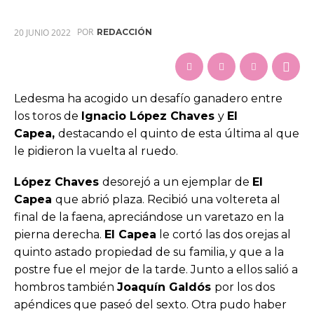
POR
20 JUNIO 2022
REDACCIÓN
Ledesma ha acogido un desafío ganadero entre
los toros de
Ignacio López Chaves
y
El
Capea,
destacando el quinto de esta última al que
le pidieron la vuelta al ruedo.
López Chaves
desorejó a un ejemplar de
El
Capea
que abrió plaza. Recibió una voltereta al
final de la faena, apreciándose un varetazo en la
pierna derecha.
El Capea
le cortó las dos orejas al
quinto astado propiedad de su familia, y que a la
postre fue el mejor de la tarde. Junto a ellos salió a
hombros también
Joaquín Galdós
por los dos
apéndices que paseó del sexto. Otra pudo haber