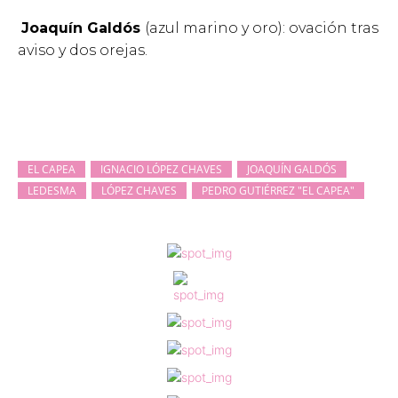
Joaquín Galdós
(azul marino y oro): ovación tras
aviso y dos orejas.
EL CAPEA
IGNACIO LÓPEZ CHAVES
JOAQUÍN GALDÓS
LEDESMA
LÓPEZ CHAVES
PEDRO GUTIÉRREZ "EL CAPEA"