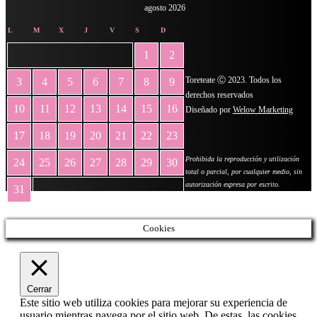
agosto 2026
L
M
X
J
V
S
D
1
2
Toreteate Ⓒ 2023. Todos los
3
4
5
6
7
8
9
derechos reservados
10
11
12
13
14
15
16
Diseñado por
Welow Marketing
17
18
19
20
21
22
23
Prohibida la reproducción y utilización
24
25
26
27
28
29
30
total o parcial, por cualquier medio, sin
autorización expresa por escrito.
31
« May
Cookies
Cerrar
Este sitio web utiliza cookies para mejorar su experiencia de
usuario mientras navega por el sitio web. De estas, las cookies