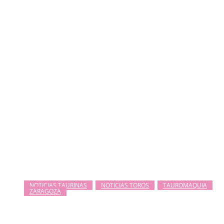
NOTICIAS TAURINAS
NOTICIAS TOROS
TAUROMAQUIA
ZARAGOZA