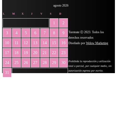
agosto 2026
L
M
X
J
V
S
D
1
2
Toreteate Ⓒ 2023. Todos los
3
4
5
6
7
8
9
derechos reservados
10
11
12
13
14
15
16
Diseñado por
Welow Marketing
17
18
19
20
21
22
23
Prohibida la reproducción y utilización
24
25
26
27
28
29
30
total o parcial, por cualquier medio, sin
autorización expresa por escrito.
31
« May