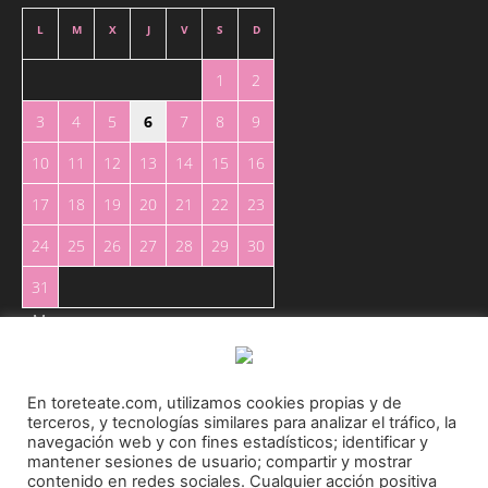
L
M
X
J
V
S
D
1
2
3
4
5
6
7
8
9
10
11
12
13
14
15
16
17
18
19
20
21
22
23
24
25
26
27
28
29
30
31
« May
En toreteate.com, utilizamos cookies propias y de
terceros, y tecnologías similares para analizar el tráfico, la
navegación web y con fines estadísticos; identificar y
mantener sesiones de usuario; compartir y mostrar
Toreteate Ⓒ 2023. Todos los derechos reservados
contenido en redes sociales. Cualquier acción positiva