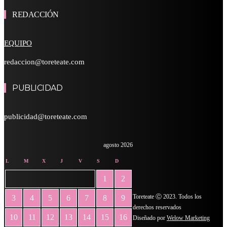
REDACCIÓN
EQUIPO
redaccion@toreteate.com
PUBLICIDAD
publicidad@toreteate.com
agosto 2026
L
M
X
J
V
S
D
1
2
Toreteate Ⓒ 2023. Todos los
3
4
5
6
7
8
9
derechos reservados
10
11
12
13
14
15
16
Diseñado por
Welow Marketing