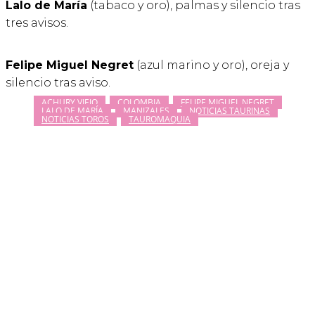
Lalo de María
(tabaco y oro), palmas y silencio tras
tres avisos.
Felipe Miguel Negret
(azul marino y oro), oreja y
silencio tras aviso.
ACHURY VIEJO
COLOMBIA
FELIPE MIGUEL NEGRET
LALO DE MARÍA
MANIZALES
NOTICIAS TAURINAS
NOTICIAS TOROS
TAUROMAQUIA