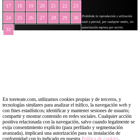
17
18
19
20
21
22
23
Prohibida la reproducción y utilización
24
25
26
27
28
29
30
total o parcial, por cualquier medio, sin
autorización expresa por escrito.
31
« May
En toreteate.com, utilizamos cookies propias y de terceros, y
tecnologías similares para analizar el tráfico, la navegación web y
con fines estadísticos; identificar y mantener sesiones de usuario;
compartir y mostrar contenido en redes sociales. Cualquier acción
positiva relacionada con la navegación, salvo cuando legalmente se
exija consentimiento explícito (para perfilado y segmentación
avanzada), implicará una autorización para su instalación de
conformidad con lo indicado en nuestra
Política de cookies
.