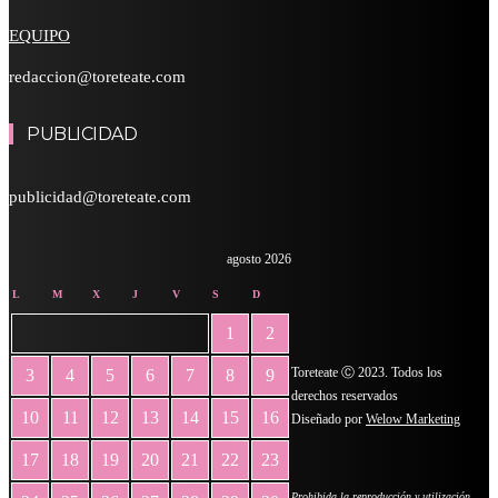
EQUIPO
redaccion@toreteate.com
PUBLICIDAD
publicidad@toreteate.com
agosto 2026
L
M
X
J
V
S
D
1
2
Toreteate Ⓒ 2023. Todos los
3
4
5
6
7
8
9
derechos reservados
10
11
12
13
14
15
16
Diseñado por
Welow Marketing
17
18
19
20
21
22
23
Prohibida la reproducción y utilización