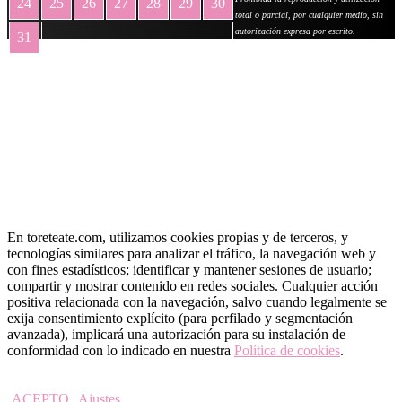
24
25
26
27
28
29
30
total o parcial, por cualquier medio, sin
autorización expresa por escrito.
31
« May
En toreteate.com, utilizamos cookies propias y de terceros, y
tecnologías similares para analizar el tráfico, la navegación web y
con fines estadísticos; identificar y mantener sesiones de usuario;
compartir y mostrar contenido en redes sociales. Cualquier acción
positiva relacionada con la navegación, salvo cuando legalmente se
exija consentimiento explícito (para perfilado y segmentación
avanzada), implicará una autorización para su instalación de
conformidad con lo indicado en nuestra
Política de cookies
.
ACEPTO
Ajustes