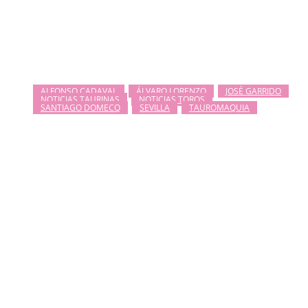
ALFONSO CADAVAL
ÁLVARO LORENZO
JOSÉ GARRIDO
NOTICIAS TAURINAS
NOTICIAS TOROS
SANTIAGO DOMECQ
SEVILLA
TAUROMAQUIA