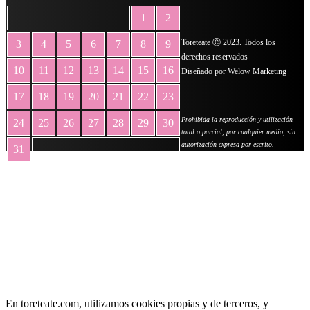
1
2
Toreteate Ⓒ 2023. Todos los
3
4
5
6
7
8
9
derechos reservados
10
11
12
13
14
15
16
Diseñado por
Welow Marketing
17
18
19
20
21
22
23
Prohibida la reproducción y utilización
24
25
26
27
28
29
30
total o parcial, por cualquier medio, sin
autorización expresa por escrito.
31
« May
En toreteate.com, utilizamos cookies propias y de terceros, y