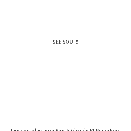
SEE YOU !!!
Las corridas para San Isidro de El Parralejo,