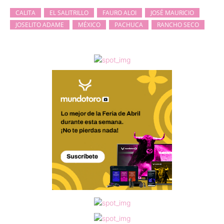
CALITA
EL SALITRILLO
FAURO ALOI
JOSÉ MAURICIO
JOSELITO ADAME
MÉXICO
PACHUCA
RANCHO SECO