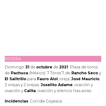
RESEÑA
Domingo
31
de
octubre
de
2021
. Plaza de toros
de
Pachuca
(México). 7 Toros 7, de
Rancho Seco
y
El Salitrillo
para
Fauro Aloi
, oreja;
José Mauricio
,
2 orejas y 2 orejas;
Joselito Adame
, ovación y
ovación y
Calita
, ovación y silencio tras aviso.
Incidencias
: Corrida Goyesca.