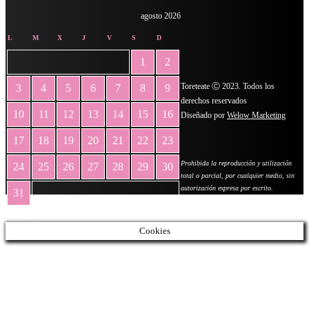
agosto 2026
L
M
X
J
V
S
D
1
2
Toreteate Ⓒ 2023. Todos los
3
4
5
6
7
8
9
derechos reservados
10
11
12
13
14
15
16
Diseñado por
Welow Marketing
17
18
19
20
21
22
23
Prohibida la reproducción y utilización
24
25
26
27
28
29
30
total o parcial, por cualquier medio, sin
autorización expresa por escrito.
31
« May
Cookies