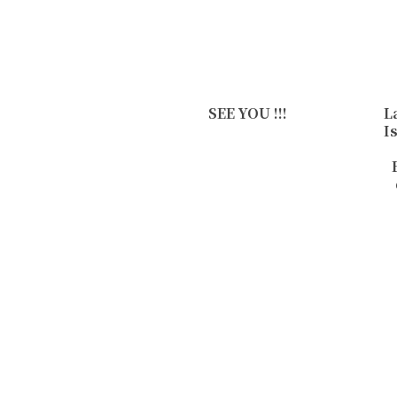
SEE YOU !!!
L
I