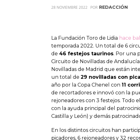
REDACCIÓN
28 NOVIEMBRE 2022
POR
La Fundación Toro de Lidia
hace ba
temporada 2022. Un total de 6 circ
de
46 festejos taurinos
. Por una 
Circuito de Novilladas de Andalucía 
Novilladas de Madrid que están int
un total de
29 novilladas con pic
año por la Copa Chenel con
11 corr
de recortadores e innovó con la pu
rejoneadores con 3 festejos. Todo e
con la ayuda principal del patroci
Castilla y León) y demás patrocinad
En los distintos circuitos han partic
picadores, 6 rejoneadores y 32 reco