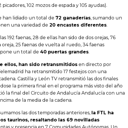
92 picadores, 102 mozos de espada y 105 ayudas).
e han lidiado un total de
72 ganaderías
, sumando un
ponen una variedad de
20 encastes diferentes
.
las 192 faenas, 28 de ellas han sido de dos orejas, 76
 oreja, 25 faenas de vuelta al ruedo, 34 faenas
supone un total de
40 puertas grandes
.
e ellos, han sido retransmitidos
en directo por
 Telemadrid ha retransmitido 17 festejos con una
adena. Castilla y León TV retransmitió las dos finales
éndose la primera final en el programa más visto del año
tió la final del Circuito de Andalucía Andalucía con una
encima de la media de la cadena.
e sumamos las dos temporadas anteriores,
la FTL ha
os taurinos, resaltando las 69 novilladas
istintas y presencia en 7 Comunidades Autónomas. Un