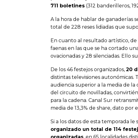
711 boletines
(312 banderilleros, 1
A la hora de hablar de ganaderías s
total de 228 reses lidiadas que su
En cuanto al resultado artístico, de 
faenas en las que se ha cortado una
ovacionadas y 28 silenciadas. Ello 
De los 46 festejos organizados,
20 d
distintas televisiones autonómicas.
audiencia superior a la media de la c
del circuito de novilladas, convirti
para la cadena. Canal Sur retransmi
media de 13,3% de share, dato por 
Si a los datos de esta temporada l
organizado un total de 114 festej
organizadas
, en 65 localidades d