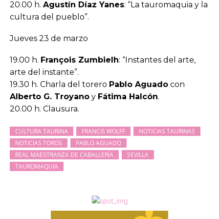
20.00 h.
Agustín Díaz Yanes
: “La tauromaquia y la
cultura del pueblo”.
Jueves 23 de marzo
19.00 h.
François Zumbielh
: “Instantes del arte,
arte del instante”.
19.30 h. Charla del torero
Pablo Aguado
con
Alberto G. Troyano
y
Fátima Halcón
.
20.00 h. Clausura.
CULTURA TAURINA
FRANCIS WOLFF
NOTICIAS TAURINAS
NOTICIAS TOROS
PABLO AGUADO
REAL MAESTRANZA DE CABALLERÍA
SEVILLA
TAUROMAQUIA