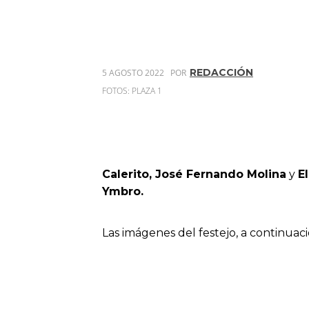
REDACCIÓN
5 AGOSTO 2022
POR
FOTOS: PLAZA 1
Calerito,
José Fernando Molina
y
E
Ymbro.
Las imágenes del festejo, a continuaci