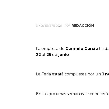
REDACCIÓN
3 NOVIEMBRE 2021
POR
La empresa de
Carmelo García
ha da
22
al
25
de
junio
.
La Feria estará compuesta por un
1 n
En las próximas semanas se conocerá e