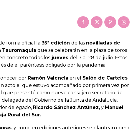
e forma oficial la
35ª edición
de las
novilladas de
a
Tauromaquia
que se celebrarán en la plaza de toros
 en concreto todos los
jueves
del 7 al 28 de julio. Estos
és de el paréntesis obligado por la pandemia.
 conocer por
Ramón Valencia
en el
Salón de Carteles
 un acto el que estuvo acompañado por primera vez por
 al que presentó como nuevo consejero secretario de
 la delegada del Gobierno de la Junta de Andalucía,
rior delegado,
Ricardo Sánchez Antúnez,
y
Manuel
aja Rural del Sur.
horas
, y como en ediciones anteriores se plantean como