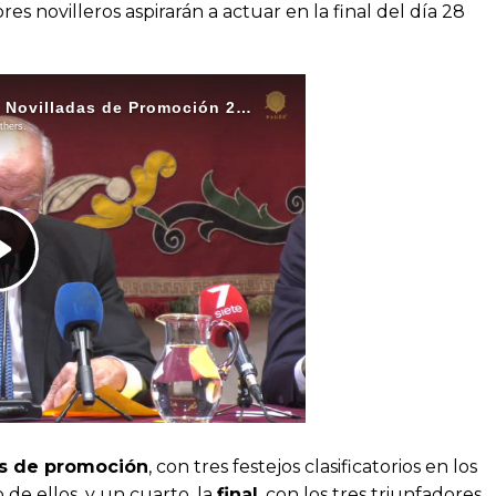
es novilleros aspirarán a actuar en la final del día 28
as de promoción
, con tres festejos clasificatorios en los
 de ellos, y un cuarto, la
final
, con los tres triunfadores