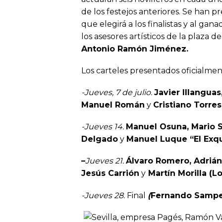
de los festejos anteriores. Se han pr
que elegirá a los finalistas y al gan
los asesores artísticos de la plaza d
Antonio Ramón Jiménez.
Los carteles presentados oficialment
-Jueves, 7 de julio.
Javier Illanguas
Manuel Román
y
Cristiano Torres
-Jueves 14.
Manuel Osuna, Mario S
Delgado
y
Manuel Luque “El Exqu
–
Jueves 21.
Álvaro Romero, Adrián
Jesús Carrión
y
Martín Morilla (L
-Jueves 28.
Final
(
Fernando Sampe