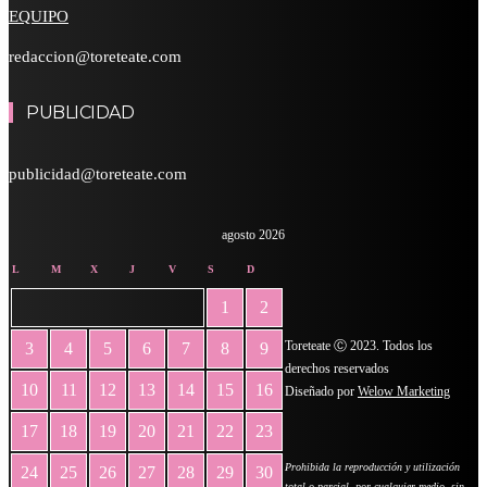
EQUIPO
redaccion@toreteate.com
PUBLICIDAD
publicidad@toreteate.com
agosto 2026
L
M
X
J
V
S
D
1
2
Toreteate Ⓒ 2023. Todos los
3
4
5
6
7
8
9
derechos reservados
10
11
12
13
14
15
16
Diseñado por
Welow Marketing
17
18
19
20
21
22
23
Prohibida la reproducción y utilización
24
25
26
27
28
29
30
total o parcial, por cualquier medio, sin