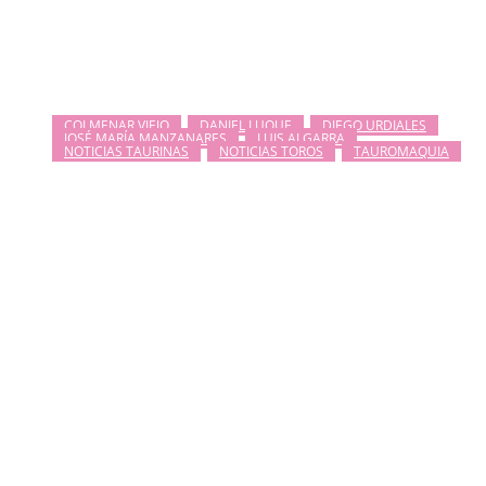
COLMENAR VIEJO
DANIEL LUQUE
DIEGO URDIALES
JOSÉ MARÍA MANZANARES
LUIS ALGARRA
NOTICIAS TAURINAS
NOTICIAS TOROS
TAUROMAQUIA