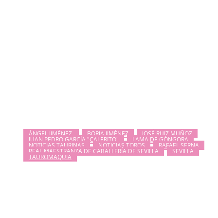
ÁNGEL JIMÉNEZ.
BORJA JIMÉNEZ
JOSÉ RUIZ MUÑOZ
JUAN PEDRO GARCÍA "CALERITO"
LAMA DE GÓNGORA
NOTICIAS TAURINAS
NOTICIAS TOROS
RAFAEL SERNA
REAL MAESTRANZA DE CABALLERÍA DE SEVILLA
SEVILLA
TAUROMAQUIA