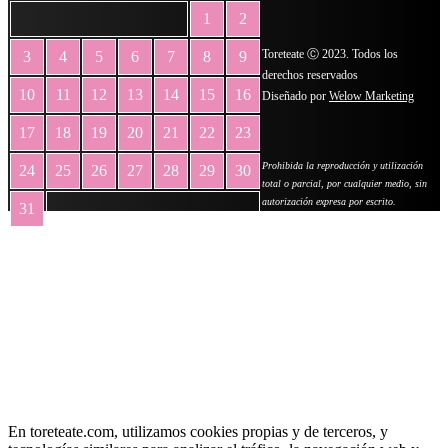
1
2
Toreteate Ⓒ 2023. Todos los
3
4
5
6
7
8
9
derechos reservados
10
11
12
13
14
15
16
Diseñado por
Welow Marketing
17
18
19
20
21
22
23
Prohibida la reproducción y utilización
24
25
26
27
28
29
30
total o parcial, por cualquier medio, sin
autorización expresa por escrito.
31
« May
En toreteate.com, utilizamos cookies propias y de terceros, y