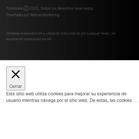
Toreteate Ⓒ 2023. Todos los derechos reservados
Diseñado por
Welow Marketing
Prohibida la reproducción y utilización total o parcial, por cualquier medio, sin
autorización expresa por escrito.
Cerrar
Este sitio web utiliza cookies para mejorar su experiencia de
usuario mientras navega por el sitio web. De estas, las cookies
que se clasifican como necesarias se almacenan en su
navegador, ya que son esenciales para el funcionamiento
básico del siti
...
Necesarias
Necesarias