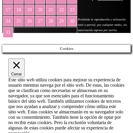
17
18
19
20
21
22
23
Prohibida la reproducción y utilización
24
25
26
27
28
29
30
total o parcial, por cualquier medio, sin
autorización expresa por escrito.
31
« May
Cookies
Cerrar
Este sitio web utiliza cookies para mejorar su experiencia de
usuario mientras navega por el sitio web. De estas, las cookies
que se clasifican como necesarias se almacenan en su
navegador, ya que son esenciales para el funcionamiento
básico del sitio web. También utilizamos cookies de terceros
que nos ayudan a analizar y comprender cómo utiliza este
sitio web. Estas cookies se almacenarán en su navegador solo
con su consentimiento. También tiene la opción de optar por
no recibir estas cookies. Pero la exclusión voluntaria de
algunas de estas cookies puede afectar su experiencia de