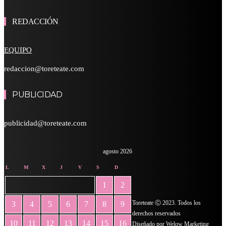
REDACCIÓN
EQUIPO
redaccion@toreteate.com
PUBLICIDAD
publicidad@toreteate.com
agosto 2026
L
M
X
J
V
S
D
1
2
Toreteate Ⓒ 2023. Todos los
3
4
5
6
7
8
9
derechos reservados
10
11
12
13
14
15
16
Diseñado por
Welow Marketing