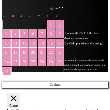
agosto 2026
L
M
X
J
V
S
D
1
2
Toreteate Ⓒ 2023. Todos los
3
4
5
6
7
8
9
derechos reservados
10
11
12
13
14
15
16
Diseñado por
Welow Marketing
17
18
19
20
21
22
23
Prohibida la reproducción y utilización
24
25
26
27
28
29
30
total o parcial, por cualquier medio, sin
autorización expresa por escrito.
31
« May
Cookies
Cerrar