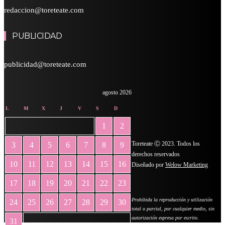
redaccion@toreteate.com
PUBLICIDAD
publicidad@toreteate.com
agosto 2026
L
M
X
J
V
S
D
1
2
Toreteate Ⓒ 2023. Todos los
3
4
5
6
7
8
9
derechos reservados
10
11
12
13
14
15
16
Diseñado por
Welow Marketing
17
18
19
20
21
22
23
Prohibida la reproducción y utilización
24
25
26
27
28
29
30
total o parcial, por cualquier medio, sin
autorización expresa por escrito.
31