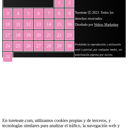
1
2
Toreteate Ⓒ 2023. Todos los
3
4
5
6
7
8
9
derechos reservados
10
11
12
13
14
15
16
Diseñado por
Welow Marketing
17
18
19
20
21
22
23
Prohibida la reproducción y utilización
24
25
26
27
28
29
30
total o parcial, por cualquier medio, sin
autorización expresa por escrito.
31
« May
En toreteate.com, utilizamos cookies propias y de terceros, y
tecnologías similares para analizar el tráfico, la navegación web y