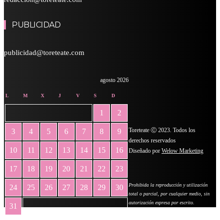
PUBLICIDAD
publicidad@toreteate.com
agosto 2026
L
M
X
J
V
S
D
1
2
Toreteate Ⓒ 2023. Todos los
3
4
5
6
7
8
9
derechos reservados
10
11
12
13
14
15
16
Diseñado por
Welow Marketing
17
18
19
20
21
22
23
Prohibida la reproducción y utilización
24
25
26
27
28
29
30
total o parcial, por cualquier medio, sin
autorización expresa por escrito.
31