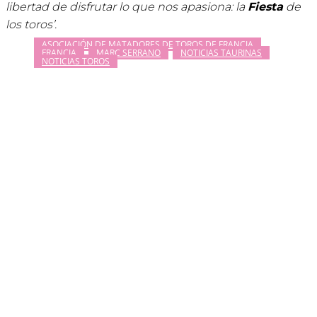
libertad de disfrutar lo que nos apasiona: la
Fiesta
de
los toros’.
ASOCIACIÓN DE MATADORES DE TOROS DE FRANCIA
FRANCIA
MARC SERRANO
NOTICIAS TAURINAS
NOTICIAS TOROS