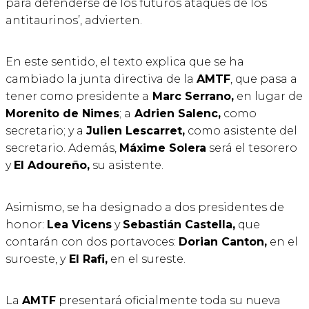
para defenderse de los futuros ataques de los
antitaurinos’, advierten.
En este sentido, el texto explica que se ha
cambiado la junta directiva de la
AMTF
, que pasa a
tener como presidente a
Marc Serrano,
en lugar de
Morenito de Nimes
; a
Adrien Salenc,
como
secretario; y a
Julien Lescarret,
como asistente del
secretario. Además,
Máxime Solera
será el tesorero
y
El Adoureño,
su asistente.
Asimismo, se ha designado a dos presidentes de
honor:
Lea Vicens
y
Sebastián Castella,
que
contarán con dos portavoces:
Dorian Canton,
en el
suroeste, y
El Rafi,
en el sureste.
La
AMTF
presentará oficialmente toda su nueva