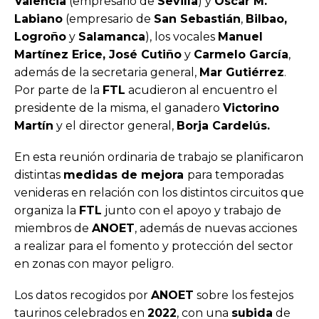
Valencia
(empresario de
Sevilla
) y
Óscar M.
Labiano
(empresario de
San Sebastián
,
Bilbao,
Logroño
y
Salamanca
), los vocales
Manuel
Martínez Erice, José Cutiño
y
Carmelo García
,
además de la secretaria general,
Mar Gutiérrez
.
Por parte de la
FTL
acudieron al encuentro el
presidente de la misma, el ganadero
Victorino
Martín
y el director general,
Borja Cardelús.
En esta reunión ordinaria de trabajo se planificaron
distintas
medidas de mejora
para temporadas
venideras en relación con los distintos circuitos que
organiza la
FTL
junto con el apoyo y trabajo de
miembros de
ANOET
, además de nuevas acciones
a realizar para el fomento y protección del sector
en zonas con mayor peligro.
Los datos recogidos por
ANOET
sobre los festejos
taurinos celebrados en
2022
, con una
subida
de