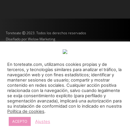
Toreteate Ⓒ 2023. Todos los derechos reservados
Diseñado por
Welow Marketing
Prohibida la reproducción y utilización total o parcial, por cualquier medio, sin autorización
expresa por escrito.
En toreteate.com, utilizamos cookies propias y de
terceros, y tecnologías similares para analizar el tráfico, la
navegación web y con fines estadísticos; identificar y
mantener sesiones de usuario; compartir y mostrar
contenido en redes sociales. Cualquier acción positiva
relacionada con la navegación, salvo cuando legalmente
se exija consentimiento explícito (para perfilado y
segmentación avanzada), implicará una autorización para
su instalación de conformidad con lo indicado en nuestra
Política de cookies
.
Ajustes
ACEPTO