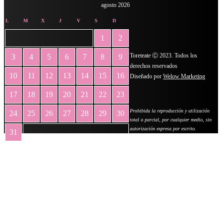
agosto 2026
L
M
X
J
V
S
D
1
2
Toreteate Ⓒ 2023. Todos los
3
4
5
6
7
8
9
derechos reservados
10
11
12
13
14
15
16
Diseñado por
Welow Marketing
17
18
19
20
21
22
23
Prohibida la reproducción y utilización
24
25
26
27
28
29
30
total o parcial, por cualquier medio, sin
autorización expresa por escrito.
31
« May