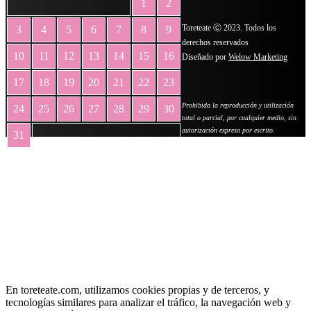
1
2
Toreteate Ⓒ 2023. Todos los
3
4
5
6
7
8
9
derechos reservados
10
11
12
13
14
15
16
Diseñado por
Welow Marketing
17
18
19
20
21
22
23
Prohibida la reproducción y utilización
24
25
26
27
28
29
30
total o parcial, por cualquier medio, sin
autorización expresa por escrito.
31
« May
En toreteate.com, utilizamos cookies propias y de terceros, y
tecnologías similares para analizar el tráfico, la navegación web y