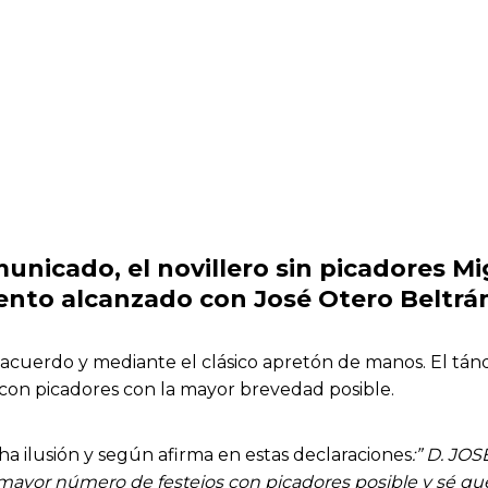
unicado, el novillero sin picadores M
ento alcanzado con José Otero Beltrá
acuerdo y mediante el clásico apretón de manos. El tánd
s con picadores con la mayor brevedad posible.
ha ilusión y según afirma en estas declaraciones
:” D. JO
l mayor número de festejos con picadores posible y sé que 