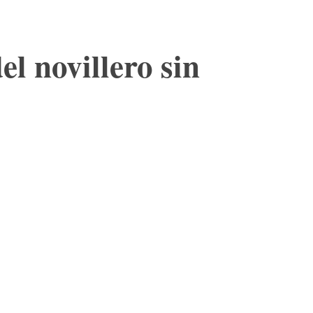
l novillero sin
a