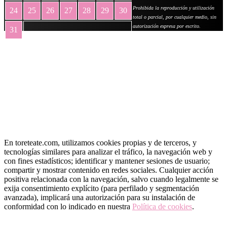
Prohibida la reproducción y utilización
24
25
26
27
28
29
30
total o parcial, por cualquier medio, sin
autorización expresa por escrito.
31
« May
En toreteate.com, utilizamos cookies propias y de terceros, y
tecnologías similares para analizar el tráfico, la navegación web y
con fines estadísticos; identificar y mantener sesiones de usuario;
compartir y mostrar contenido en redes sociales. Cualquier acción
positiva relacionada con la navegación, salvo cuando legalmente se
exija consentimiento explícito (para perfilado y segmentación
avanzada), implicará una autorización para su instalación de
conformidad con lo indicado en nuestra
Política de cookies
.