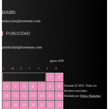
EQUIPO
redaccion@toreteate.com
PUBLICIDAD
publicidad@toreteate.com
agosto 2026
L
M
X
J
V
S
D
1
2
Toreteate Ⓒ 2023. Todos los
3
4
5
6
7
8
9
derechos reservados
10
11
12
13
14
15
16
Diseñado por
Welow Marketing
17
18
19
20
21
22
23