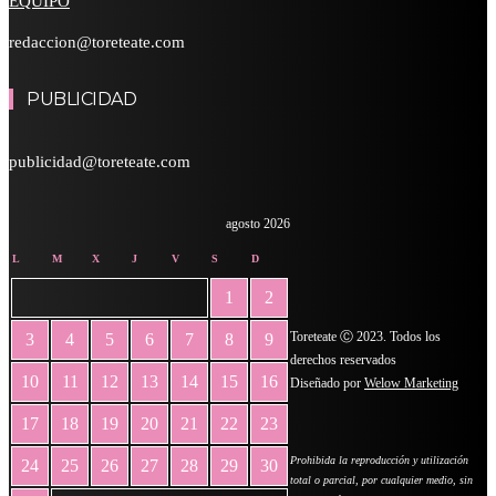
EQUIPO
redaccion@toreteate.com
PUBLICIDAD
publicidad@toreteate.com
agosto 2026
L
M
X
J
V
S
D
1
2
Toreteate Ⓒ 2023. Todos los
3
4
5
6
7
8
9
derechos reservados
10
11
12
13
14
15
16
Diseñado por
Welow Marketing
17
18
19
20
21
22
23
Prohibida la reproducción y utilización
24
25
26
27
28
29
30
total o parcial, por cualquier medio, sin