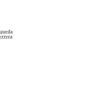
a queda
errera