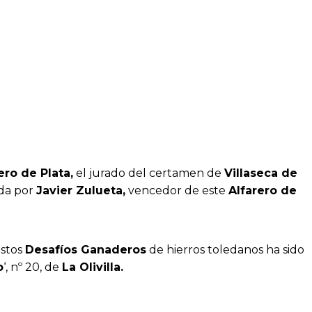
ero de Plata,
el jurado del certamen de
Villaseca de
ada por
Javier Zulueta,
vencedor de este
Alfarero de
stos
Desafíos Ganaderos
de hierros toledanos ha sido
o
‘, nº 20, de
La Olivilla.