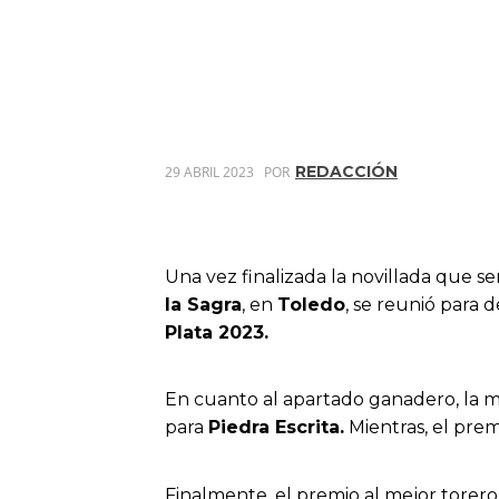
REDACCIÓN
29 ABRIL 2023
POR
Una vez finalizada la novillada que se
la Sagra
, en
Toledo
, se reunió para 
Plata 2023.
En cuanto al apartado ganadero, la m
para
Piedra Escrita.
Mientras, el premi
Finalmente, el premio al mejor torero 