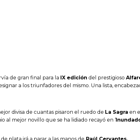
rvía de gran final para la
IX edición
del prestigioso
Alfar
designar a los triunfadores del mismo. Una lista, encabez
ejor divisa de cuantas pisaron el ruedo de
La Sagra
en e
o al mejor novillo que se ha lidiado recayó en ‘
Inundad
de plata irá a parar a las manos de
Raúl Cervantes.