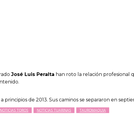
rado
José Luis Peralta
han roto la relación profesional
ntenido.
 principios de 2013. Sus caminos se separaron en septi
NOTICIAS TOROS
NOTICIAS TUARINAS
TAUROMAQUIA