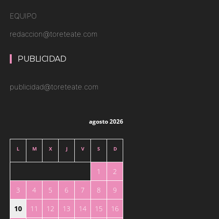
EQUIPO
redaccion@toreteate.com
PUBLICIDAD
publicidad@toreteate.com
agosto 2026
L
M
X
J
V
S
D
1
2
3
4
5
6
7
8
9
10
11
12
13
14
15
16