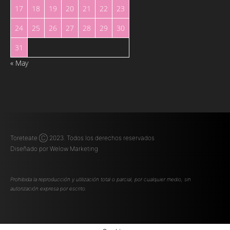
17
18
19
20
21
22
23
24
25
26
27
28
29
30
31
« May
Toreteate Ⓒ 2023. Todos los derechos reservados
Diseñado por
Welow Marketing
Prohibida la reproducción y utilización total o parcial, por cualquier medio, sin
autorización expresa por escrito.