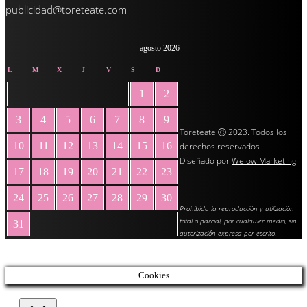
publicidad@toreteate.com
agosto 2026
L
M
X
J
V
S
D
1
2
3
4
5
6
7
8
9
Toreteate Ⓒ 2023. Todos los
10
11
12
13
14
15
16
derechos reservados
Diseñado por
Welow Marketing
17
18
19
20
21
22
23
24
25
26
27
28
29
30
Prohibida la reproducción y utilización
total o parcial, por cualquier medio, sin
31
autorización expresa por escrito.
« May
Cookies