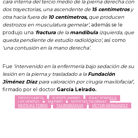
cara interna del tercio medio de la pierna derecha con
dos trayectorias, una ascendente de
15 centímetros
y
otra hacia fuera de
10 centímetros,
que producen
destrozos en musculatura gemelar’,
además se le
produjo una
‘
fractura
de la
mandíbula
izquierda, que
queda pendiente de estudio radiológico’
, así como
‘una contusión en la mano derecha’.
Fue
‘intervenido en la enfermería bajo sedación de su
lesión en la pierna y trasladado a la
Fundación
Jiménez Díaz
para valoración por cirugía maxilofacial’,
firmado por el doctor
García Leirado.
DIEGO GARCÍA
FUENTE YMBRO
ISAAC FONSECA
LAS VENTAS
MADRID
NOTICIAS TAURINAS
NOTICIAS TOROS
TAUROMAQUIA
VÍCTOR HERNÁNDEZ