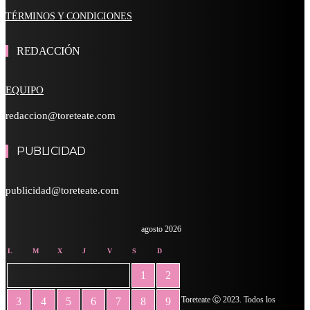
TÉRMINOS Y CONDICIONES
REDACCIÓN
EQUIPO
redaccion@toreteate.com
PUBLICIDAD
publicidad@toreteate.com
agosto 2026
L
M
X
J
V
S
D
1
2
Toreteate Ⓒ 2023. Todos los
3
4
5
6
7
8
9