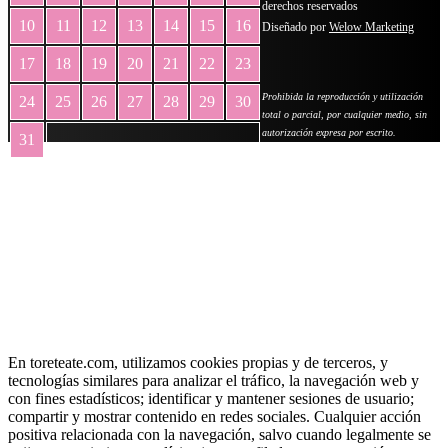
derechos reservados
10
11
12
13
14
15
16
Diseñado por
Welow Marketing
17
18
19
20
21
22
23
Prohibida la reproducción y utilización
24
25
26
27
28
29
30
total o parcial, por cualquier medio, sin
autorización expresa por escrito.
31
« May
En toreteate.com, utilizamos cookies propias y de terceros, y
tecnologías similares para analizar el tráfico, la navegación web y
con fines estadísticos; identificar y mantener sesiones de usuario;
compartir y mostrar contenido en redes sociales. Cualquier acción
positiva relacionada con la navegación, salvo cuando legalmente se