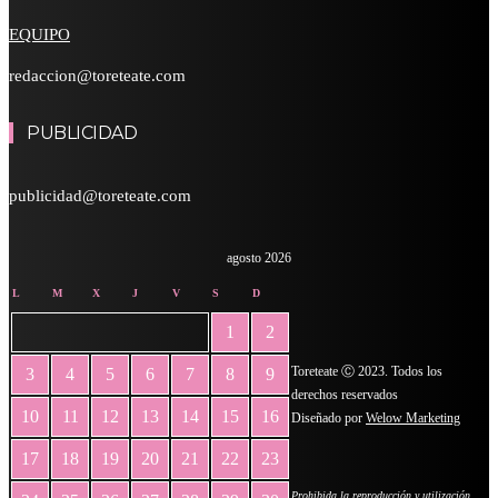
EQUIPO
redaccion@toreteate.com
PUBLICIDAD
publicidad@toreteate.com
agosto 2026
L
M
X
J
V
S
D
1
2
Toreteate Ⓒ 2023. Todos los
3
4
5
6
7
8
9
derechos reservados
10
11
12
13
14
15
16
Diseñado por
Welow Marketing
17
18
19
20
21
22
23
Prohibida la reproducción y utilización