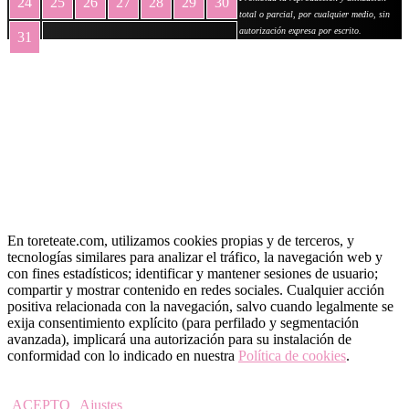
24
25
26
27
28
29
30
total o parcial, por cualquier medio, sin
autorización expresa por escrito.
31
« May
En toreteate.com, utilizamos cookies propias y de terceros, y
tecnologías similares para analizar el tráfico, la navegación web y
con fines estadísticos; identificar y mantener sesiones de usuario;
compartir y mostrar contenido en redes sociales. Cualquier acción
positiva relacionada con la navegación, salvo cuando legalmente se
exija consentimiento explícito (para perfilado y segmentación
avanzada), implicará una autorización para su instalación de
conformidad con lo indicado en nuestra
Política de cookies
.
ACEPTO
Ajustes