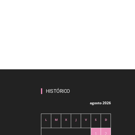
HISTÓRICO
agosto 2026
L
M
X
J
V
S
D
1
2