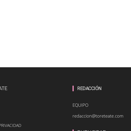
ATE
REDACCIÓN
EQUIPO
redaccion@toreteate.com
PRIVACIDAD