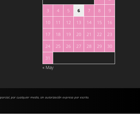
3
4
5
6
7
8
9
10
11
12
13
14
15
16
17
18
19
20
21
22
23
24
25
26
27
28
29
30
31
« May
 parcial, por cualquier medio, sin autorización expresa por escrito.