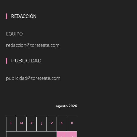
REDACCIÓN
EQUIPO
redaccion@toreteate.com
PUBLICIDAD
publicidad@toreteate.com
agosto 2026
L
M
X
J
V
S
D