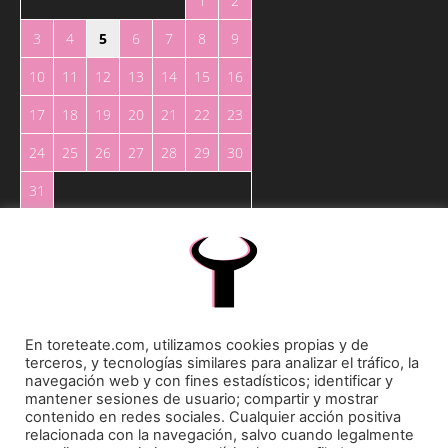
1
2
3
4
5
6
7
8
9
10
11
12
13
14
15
16
17
18
19
20
21
22
23
24
25
26
27
28
29
30
31
« May
En toreteate.com, utilizamos cookies propias y de
terceros, y tecnologías similares para analizar el tráfico, la
Toreteate Ⓒ 2023. Todos los derechos reservados
navegación web y con fines estadísticos; identificar y
Diseñado por
Welow Marketing
mantener sesiones de usuario; compartir y mostrar
contenido en redes sociales. Cualquier acción positiva
relacionada con la navegación, salvo cuando legalmente
Prohibida la reproducción y utilización total o parcial, por cualquier medio, sin autorización