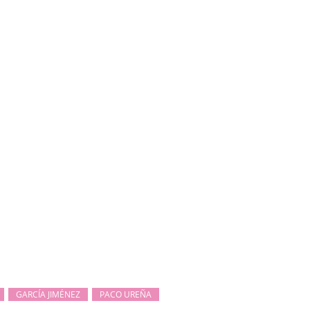
GARCÍA JIMÉNEZ
PACO UREÑA