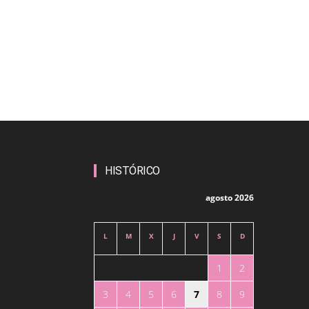
HISTÓRICO
agosto 2026
L
M
X
J
V
S
D
1
2
3
4
5
6
7
8
9