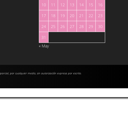
10
11
12
13
14
15
16
17
18
19
20
21
22
23
24
25
26
27
28
29
30
31
« May
 parcial, por cualquier medio, sin autorización expresa por escrito.