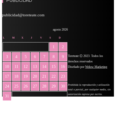
PUBLICIDAD
publicidad@toreteate.com
agosto 2026
L
M
X
J
V
S
D
1
2
Toreteate Ⓒ 2023. Todos los
3
4
5
6
7
8
9
derechos reservados
10
11
12
13
14
15
16
Diseñado por
Welow Marketing
17
18
19
20
21
22
23
Prohibida la reproducción y utilización
24
25
26
27
28
29
30
total o parcial, por cualquier medio, sin
autorización expresa por escrito.
31
« May