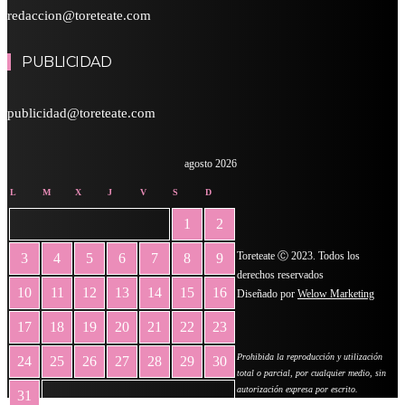
redaccion@toreteate.com
PUBLICIDAD
publicidad@toreteate.com
agosto 2026
L
M
X
J
V
S
D
1
2
Toreteate Ⓒ 2023. Todos los
3
4
5
6
7
8
9
derechos reservados
10
11
12
13
14
15
16
Diseñado por
Welow Marketing
17
18
19
20
21
22
23
Prohibida la reproducción y utilización
24
25
26
27
28
29
30
total o parcial, por cualquier medio, sin
autorización expresa por escrito.
31