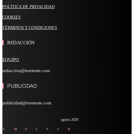
POLÍTICA DE PRIVACIDAD
COOKIES
TÉRMINOS Y CONDICIONES
REDACCIÓN
EQUIPO
redaccion@toreteate.com
PUBLICIDAD
publicidad@toreteate.com
agosto 2026
L
M
X
J
V
S
D