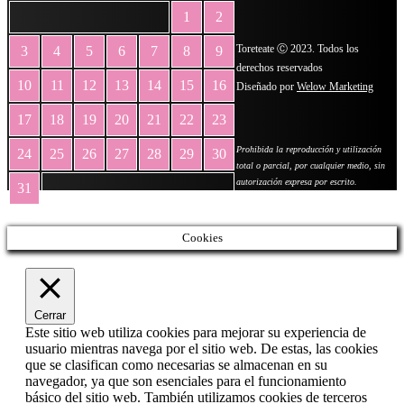
1
2
Toreteate Ⓒ 2023. Todos los
3
4
5
6
7
8
9
derechos reservados
10
11
12
13
14
15
16
Diseñado por
Welow Marketing
17
18
19
20
21
22
23
Prohibida la reproducción y utilización
24
25
26
27
28
29
30
total o parcial, por cualquier medio, sin
autorización expresa por escrito.
31
« May
Cookies
Cerrar
Este sitio web utiliza cookies para mejorar su experiencia de
usuario mientras navega por el sitio web. De estas, las cookies
que se clasifican como necesarias se almacenan en su
navegador, ya que son esenciales para el funcionamiento
básico del sitio web. También utilizamos cookies de terceros