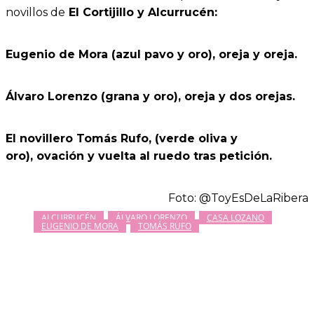
novillos de
El Cortijillo y Alcurrucén:
Eugenio de Mora (azul pavo y oro), oreja y oreja.
Álvaro Lorenzo (grana y oro), oreja y dos orejas.
El novillero Tomás Rufo, (verde oliva y
oro), ovación y vuelta al ruedo tras petición.
Foto: @ToyEsDeLaRibera
ALCURRUCÉN
ÁLVARO LORENZO
CASA LOZANO
EUGENIO DE MORA
TOMÁS RUFO