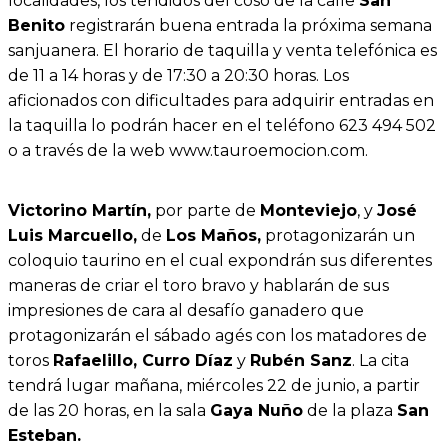
localidades, los tendidos del coso de la calle
San
Benito
registrarán buena entrada la próxima semana
sanjuanera. El horario de taquilla y venta telefónica es
de 11 a 14 horas y de 17:30 a 20:30 horas. Los
aficionados con dificultades para adquirir entradas en
la taquilla lo podrán hacer en el teléfono 623 494 502
o a través de la web www.tauroemocion.com.
Victorino Martín,
por parte de
Monteviejo
, y
José
Luis Marcuello,
de
Los Maños,
protagonizarán un
coloquio taurino en el cual expondrán sus diferentes
maneras de criar el toro bravo y hablarán de sus
impresiones de cara al desafío ganadero que
protagonizarán el sábado agés con los matadores de
toros
Rafaelillo, Curro Díaz
y
Rubén Sanz
. La cita
tendrá lugar mañana, miércoles 22 de junio, a partir
de las 20 horas, en la sala
Gaya Nuño
de la plaza
San
Esteban.