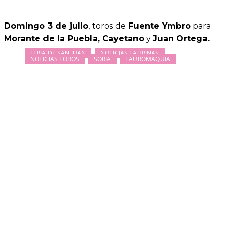
Domingo 3 de julio
, toros de
Fuente Ymbro
para
Morante de la Puebla, Cayetano
y
Juan Ortega.
FERIA DE SAN JUAN
NOTICIAS TAURINAS
NOTICIAS TOROS
SORIA
TAUROMAQUIA