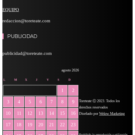
EQUIPO
redaccion@toreteate.com
PUBLICIDAD
publicidad@toreteate.com
agosto 2026
L
M
X
J
V
S
D
1
2
Toreteate Ⓒ 2023. Todos los
3
4
5
6
7
8
9
derechos reservados
10
11
12
13
14
15
16
Diseñado por
Welow Marketing
17
18
19
20
21
22
23
Prohibida la reproducción y utilización