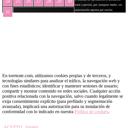
24
25
26
27
28
29
30
total o parcial, por cualquier medio, sin
autorización expresa por escrito.
31
« May
En toreteate.com, utilizamos cookies propias y de terceros, y
tecnologías similares para analizar el tráfico, la navegación web y
con fines estadísticos; identificar y mantener sesiones de usuario;
compartir y mostrar contenido en redes sociales. Cualquier acción
positiva relacionada con la navegación, salvo cuando legalmente se
exija consentimiento explícito (para perfilado y segmentación
avanzada), implicará una autorización para su instalación de
conformidad con lo indicado en nuestra
Política de cookies
.
ACEPTO
Ajustes