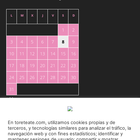
L
M
X
J
V
S
D
1
2
3
4
5
6
7
8
9
10
11
12
13
14
15
16
17
18
19
20
21
22
23
24
25
26
27
28
29
30
31
« May
En toreteate.com, utilizamos cookies propias y de
terceros, y tecnologías similares para analizar el tráfico, la
navegación web y con fines estadísticos; identificar y
mantener sesiones de usuario; compartir y mostrar