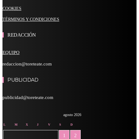
COOKIES
TÉRMINOS Y CONDICIONES
REDACCIÓN
EQUIPO
redaccion@toreteate.com
PUBLICIDAD
publicidad@toreteate.com
agosto 2026
L
M
X
J
V
S
D
1
2