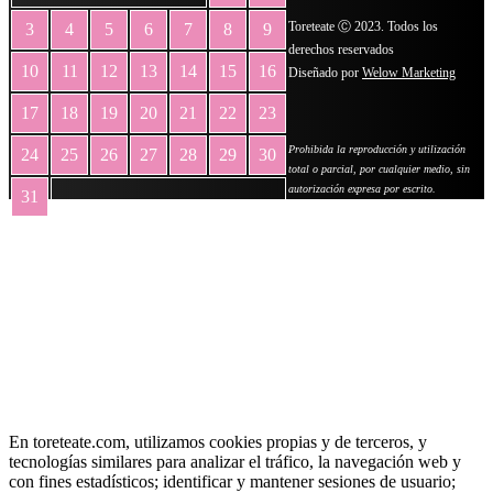
Toreteate Ⓒ 2023. Todos los
3
4
5
6
7
8
9
derechos reservados
10
11
12
13
14
15
16
Diseñado por
Welow Marketing
17
18
19
20
21
22
23
Prohibida la reproducción y utilización
24
25
26
27
28
29
30
total o parcial, por cualquier medio, sin
autorización expresa por escrito.
31
« May
En toreteate.com, utilizamos cookies propias y de terceros, y
tecnologías similares para analizar el tráfico, la navegación web y
con fines estadísticos; identificar y mantener sesiones de usuario;