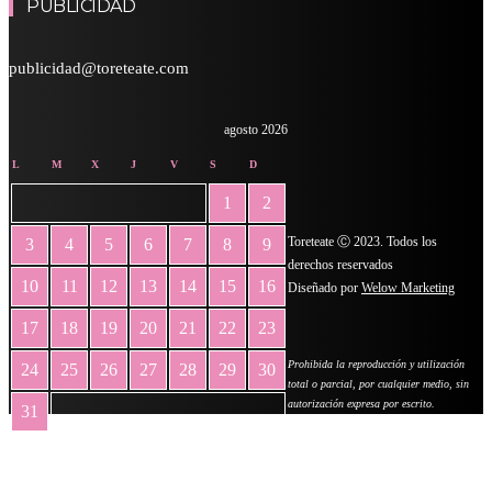
PUBLICIDAD
publicidad@toreteate.com
agosto 2026
L
M
X
J
V
S
D
1
2
Toreteate Ⓒ 2023. Todos los
3
4
5
6
7
8
9
derechos reservados
10
11
12
13
14
15
16
Diseñado por
Welow Marketing
17
18
19
20
21
22
23
Prohibida la reproducción y utilización
24
25
26
27
28
29
30
total o parcial, por cualquier medio, sin
autorización expresa por escrito.
31
« May