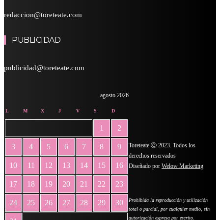
redaccion@toreteate.com
PUBLICIDAD
publicidad@toreteate.com
agosto 2026
L
M
X
J
V
S
D
1
2
Toreteate Ⓒ 2023. Todos los
3
4
5
6
7
8
9
derechos reservados
10
11
12
13
14
15
16
Diseñado por
Welow Marketing
17
18
19
20
21
22
23
Prohibida la reproducción y utilización
24
25
26
27
28
29
30
total o parcial, por cualquier medio, sin
autorización expresa por escrito.