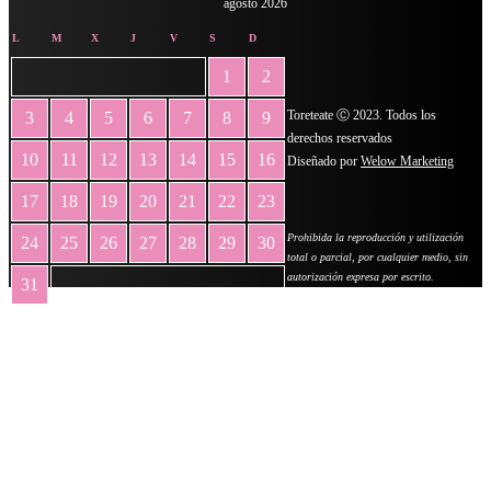
agosto 2026
L
M
X
J
V
S
D
1
2
Toreteate Ⓒ 2023. Todos los
3
4
5
6
7
8
9
derechos reservados
10
11
12
13
14
15
16
Diseñado por
Welow Marketing
17
18
19
20
21
22
23
Prohibida la reproducción y utilización
24
25
26
27
28
29
30
total o parcial, por cualquier medio, sin
autorización expresa por escrito.
31
« May