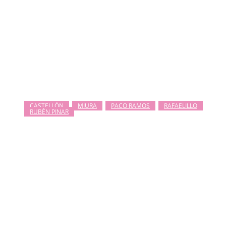
CASTELLÓN
MIURA
PACO RAMOS
RAFAELILLO
RUBÉN PINAR